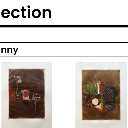
lection
hnny