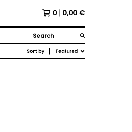
0
0,00
€
Search
products
Sort by
Featured