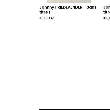
Johnny FRIEDLAENDER - Sans
Joh
titre I
titr
180,00
€
180